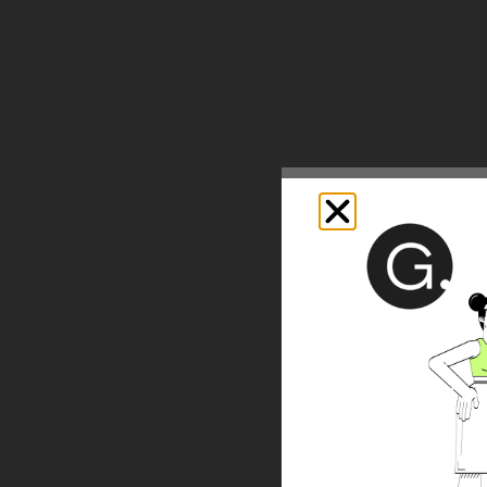
Your
V
Star