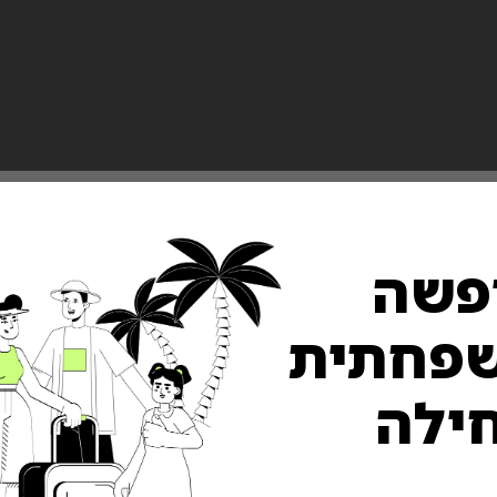
פשה
פחתית
 Family
acation
ילה
ts Here