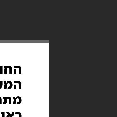
החו
המש
מתח
כאן.