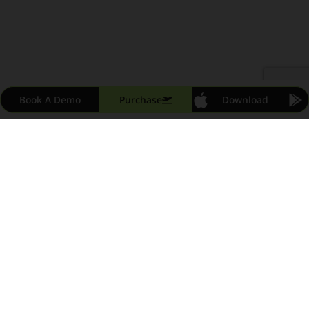
Book A Demo
Purchase
Download
Choose your
Travel Insurance