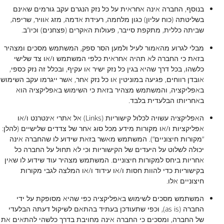
בנוסף, החברה אינה אחראית על כל נזק הנגרם עקב גורמים שאינם
בשליטתה (כוח עליון) כגון מלחמה, רעידת אדמה, מזג אוויר, שריפה,
שביתה כללית, מתקפת סייבר, פעולות האקרים (פצחנים) וכיו”ב.
מבלי לגרוע מהאמור לעיל ולמען הסר ספק, המשתמש מסכים ומצהיר
בזאת כי החברה לא תהיה אחראית כלפי המשתמש ו/או צד שלישי
כלשהו, בכל דרך שהיא בגין כל נזק ישיר או עקיף, ובכלל זה נזק כספי,
אובדן רווחים, פגיעה במוניטין או כל נזק אחר, אשר ייגרמו עקב השימוש
באפליקציה, והמשתמש מצהיר בזאת כי השימוש באפליקציה הוא
באחריותו הבלעדית בלבד.
האפליקציה עשויה לכלול קישוריות (Links) אל אתרי אינטרנט ו/או
אפליקציות ו/או מקורות מידע מכל סוג אחר של צדדים שלישיים (להלן:
“מקורות חיצוניים“). המשתמש מאשר בזאת שידוע לו שהחברה אינה
יכולה לשלוט על היעדים של הקישוריות וכי לא תחול על החברה כל
אחריות ביחס למקורות חיצוניים. המשתמש מצהיר עוד שידוע לו שאין
בקישוריות כדי להוות חסות ו/או עידוד ו/או המלצה לגבי מקורות
חיצוניים אלו.
המשתמש מסכים לשימוש באפליקציה כפי שהיא מסופקת על ידי
החברה (as is), וכפי שתעודכן בעתיד בהתאם לשיקול דעתה הבלעדי
של החברה, ומסכים כי החברה אינה מחויבת בדרך כלשהי להתאים את