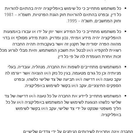
כל משתמש מתחייב כי כל שימוש באפליקציה יהיה בהתאם להוראת
כל דין, ובפרט בהתאם להוראות חוק הגנת הפרטיות, תשמ”א – 1981
וחוק המחשבים, תשנ”ה – 1995.
כל משתמש מתחייב כי כל המידע אשר יוזן על ידו או עבורו באמצעות
האפליקציה יהיה מידע אמיתי, נכון ומדויק. הזנת מידע מסולף או בדוי
מהווה הפרה יסודית של תקנון זה אשר בעקבותיה תהיה החברה
רשאית להקפיא ו/או לבטל את חשבון המשתמש, וזאת מבלי לגרוע מכל
זכות אחרת העומדת לה על פי כל דין.
המשתמשים מתחייבים לשפות את החברה, מנהליה, עובדיה, בעלי
מניותיה וכן כל גורם מטעמה, בגין כל נזק ו/או הוצאה אשר ייגרמו לה
עקב טענה ו/או דרישה ו/או תביעה של צד שלישי כלשהו, ובפרט
הספקים החיצוניים, עקב ו/או בקשר לשימוש באפליקציה.
המשתמש מתחייב ליידע את החברה על כל טענה ו/או דרישה של צד
שלישי כלשהו הנוגעת לשימוש של המשתמש באפליקציה ו/או על כל
הליך משפטי שננקט על ידי צד שלישי, עקב ו/או בקשר לשימוש
באפליקציה.
החברה אינה אחראית לשירותים הניתנים על ידי צדדים שלישיים