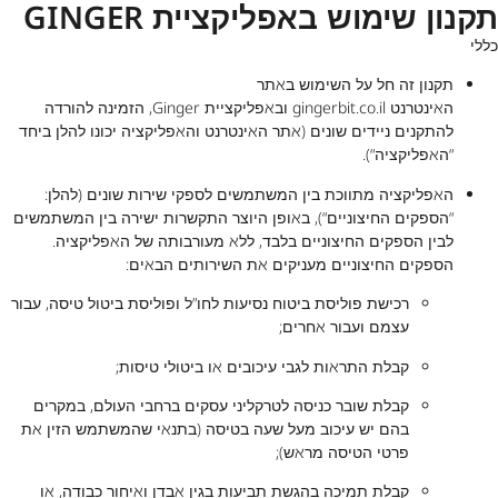
תקנון שימוש באפליקציית GINGER
כללי
תקנון זה חל על השימוש באתר
האינטרנט
gingerbit.co.il
ובאפליקציית Ginger, הזמינה להורדה
להתקנים ניידים שונים (אתר האינטרנט והאפליקציה יכונו להלן ביחד
“האפליקציה“).
האפליקציה מתווכת בין המשתמשים לספקי שירות שונים (להלן:
“הספקים החיצוניים“), באופן היוצר התקשרות ישירה בין המשתמשים
לבין הספקים החיצוניים בלבד, ללא מעורבותה של האפליקציה.
הספקים החיצוניים מעניקים את השירותים הבאים:
רכישת פוליסת ביטוח נסיעות לחו”ל ופוליסת ביטול טיסה, עבור
עצמם ועבור אחרים;
קבלת התראות לגבי עיכובים או ביטולי טיסות;
קבלת שובר כניסה לטרקליני עסקים ברחבי העולם, במקרים
בהם יש עיכוב מעל שעה בטיסה (בתנאי שהמשתמש הזין את
פרטי הטיסה מראש);
קבלת תמיכה בהגשת תביעות בגין אבדן ואיחור כבודה, או