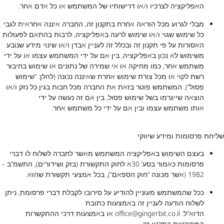
האפליקציה לצרכיו ו/או דרישותיו של המשתמש או כל אדם אחר.
מבלי לגרוע מכל הוראה אחרת בתקנון זה, החברה איננה אחראית לגבי
כל שימוש שגוי ו/או שימוש לרעה באפליקציה, לרבות בהתאם לפעולות
האסורות על פי תקנון זה ובכלל זה לעניין אבדן ו/או שינוי מידע שנובע
משימוש לא נכון באפליקציה, בין אם על ידי המשתמש עצמו או על ידי
משתמש אחר, כמו מחיקה או אי שמירה של נתונים או שימוש בחיבור
רשת לקוי או מכל צורת שימוש אחרת שאיננה נכונה (להלן: “שימוש
פסול“). המשתמש פוטר בזאת את החברה מכל חבות בגין כל נזק ו/או
הוצאה שייגרמו בשל שימוש פסול, בין אם זה נעשה על ידי
אותו משתמש עצמו ובין אם על ידי כל משתמש אחר.
שליחת פרסומות ומידע שיווקי
בעצם השימוש באפליקציה המשתמש מאשר לחברה לשלוח לו דברי
פרסומות כאמור בסע’ 30א לחוק התקשורת (בזק ושידורים), התשמ”ב –
1982 (אשר מכונה “חוק הספאם”), בכל אמצעי תקשורת שהוא.
ככל שהמשתמש מעוניין להודיע על סירובו לקבלת דברי פרסומת, ניתן
לשלוח הודעה לעניין זה באמצעות כתובת
הדוא”ל:
office@gingerbit.co.il
או באמצעות דרכי ההתקשרות
המפורטות בתקנון זה.