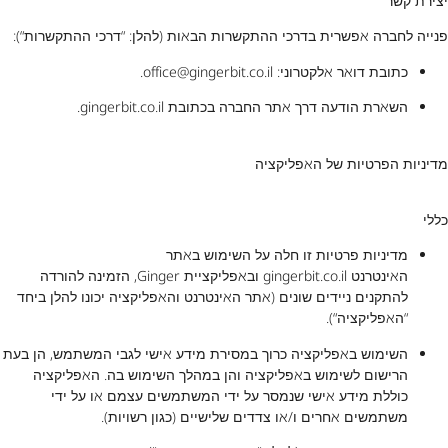
יצירת קשר
פנייה לחברה אפשרית בדרכי ההתקשרות הבאות (להלן: “דרכי ההתקשרות“):
כתובת דואר אלקטרוני:
office@gingerbit.co.il
.
השארת הודעה דרך אתר החברה בכתובת
gingerbit.co.il
.
מדיניות הפרטיות של האפליקציה
כללי
מדיניות פרטיות זו חלה על השימוש באתר
האינטרנט
gingerbit.co.il
ובאפליקציית Ginger, הזמינה להורדה
להתקנים ניידים שונים (אתר האינטרנט והאפליקציה יכונו להלן ביחד
“האפליקציה“).
השימוש באפליקציה כרוך במסירת מידע אישי לגבי המשתמש, הן בעת
הרישום לשימוש באפליקציה והן במהלך השימוש בה. האפליקציה
כוללת מידע אישי שנמסר על ידי המשתמשים עצמם או על ידי
משתמשים אחרים ו/או צדדים שלישיים (כגון רשויות).