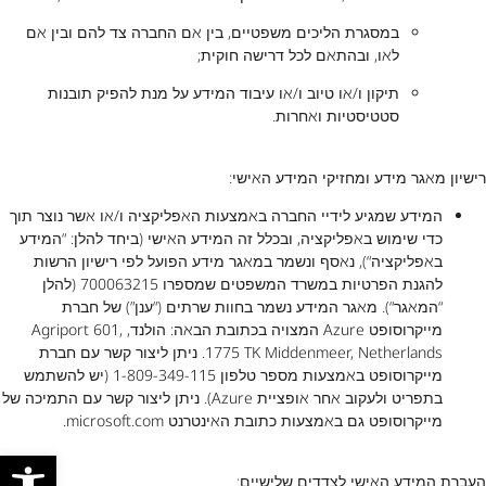
במסגרת הליכים משפטיים, בין אם החברה צד להם ובין אם
לאו, ובהתאם לכל דרישה חוקית;
תיקון ו/או טיוב ו/או עיבוד המידע על מנת להפיק תובנות
סטטיסטיות ואחרות.
רישיון מאגר מידע ומחזיקי המידע האישי:
המידע שמגיע לידיי החברה באמצעות האפליקציה ו/או אשר נוצר תוך
כדי שימוש באפליקציה, ובכלל זה המידע האישי (ביחד להלן: “המידע
באפליקציה“), נאסף ונשמר במאגר מידע הפועל לפי רישיון הרשות
להגנת הפרטיות במשרד המשפטים שמספרו 700063215 (להלן
“המאגר“). מאגר המידע נשמר בחוות שרתים (“ענן”) של חברת
מייקרוסופט Azure המצויה בכתובת הבאה: הולנד, Agriport 601,
1775 TK Middenmeer, Netherlands. ניתן ליצור קשר עם חברת
מייקרוסופט באמצעות מספר טלפון 1-809-349-115 (יש להשתמש
בתפריט ולעקוב אחר אופציית Azure). ניתן ליצור קשר עם התמיכה של
מייקרוסופט גם באמצעות כתובת האינטרנט microsoft.com.
פתח סרגל
העברת המידע האישי לצדדים שלישיים: