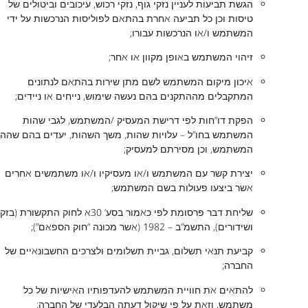
הגשת תביעות לעניין נזקי גוף, נזקי רכוש, עיכובים וביטולים של
טיסות וכן כל תביעה אחרת בהתאם לפוליסות הנרכשות על ידי
המשתמש ו/או הנרכשות עבורו;
זיהוי המשתמש באופן מקוון או אחר;
איכון מיקום המשתמש לשם מתן שירות בהתאם לנתונים
המתקבלים מההתקנים בהם נעשה שימוש, נייחים או ניידים;
הפקת דו”חות לפי דרישת המעסיק /המשתמש, לגבי שהות
המשתמש בחו”ל – עלויות שהות, משך השהות, יעדים בהם שהה
המשתמש, וכן מסירתם למעסיק;
יצירת קשר עם המשתמש ו/או מעסיקיו ו/או משתמשים אחרים
אשר ביצעו פעולות בשם המשתמש;
שליחת דבר פרסומת לפי כאמור בסע’ 30א לחוק התקשורת (בזק
ושידורים), התשמ”ב – 1982 (אשר מכונה “חוק הספאם”);
קביעת תנאי תשלום, גביית תשלומים ולצרכים החשבונאיים של
החברה;
להתאים את חוויית המשתמש להעדפותיו האישיות של כל
משתמש, וזאת על פי שיקול דעתה הבלעדי של החברה;