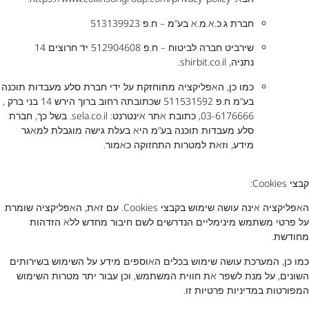
חברת ג.כ.א.מ.א בע”מ – ח.פ 513139923
שירביט חברה לביטוח – ח.פ 512904608 יד חרוצים 14
נתניה,
shirbit.co.il
.
כמו כן, האפליקציה מתוחזקת על ידי חברת סלע מעבדות תוכנה
בע”מ ח.פ 511531592 שכתובתה רחוב ברוך הירש 14 בני ברק ,
03-6176666, כתובת אתר אינטרנט:
sela.co.il
. בשל כך, חברת
סלע מעבדות תוכנה בע”מ היא בעלת גישה מוגבלת למאגר
מידע, וזאת למטרות התחזוקה כאמור.
קבצי Cookies:
האפליקציה אינה עושה שימוש בקבצי Cookies. עם זאת, האפליקציה שומרת
על פרטי משתמש מינימליים הנדרשים לשם חיבור מחדש ללא הזדהות
מחודשת.
כמו כן, המערכת עושה שימוש בכלים האוספים מידע על השימוש בשירותים
השונים, על מנת לשפר את חווית המשתמש, וכן עבור יתר מטרות השימוש
המפורטות במדיניות פרטיות זו.