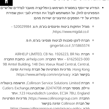
המידע שייאסף במסגרת השימוש באפליקציה מועבר לצדדים שלישיים
המפורטים להלן. על המשתמש לקבל את המידע לגבי אופן שמירת
המידע על ידי הספקים החיצוניים ישירות מהם:
מגדל אחזקות ביטוח ופיננסים בע”מ, ח.צ. 520029984 –
;
https://www.migdal.co.il
חברת לינקו סוכנות לביטוח פנסיוני בע”מ, ח.פ.
gingerbit.co.il
515865574;
חברת AIRHELP LIMITED, CB No. 1926223, BR No.
61625023-000 – אתר החברה:
airhelp.com
. כתובת החברה
9B Amtel Building, 148 Des Voeux Road Central, Central,
Hong Kong. מדיניות הפרטיות של חברת AirHelp זמינה
בקישור הבא:
https://www.airhelp.com/en/privacy
.
חברת Collinson Service Solutions Limited, הרשומה באנגליה
וויילס, מספר חברה 02474708, שכתובתהCutlers Exchange,
123 Houndsditch London, EC3A 7BU, England; אתר
החברה:
https://www.collinsongroup.com
; מדיניות הפרטיות
של חברת Collinson זמינה בקישור
הבא:
https://www.collinsongroup.com/privacy-policy
.