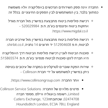
החברה אינה ספק השירותים הנרכשים באפליקציה אלא משמשת
כמתווך בלבד, בין המשתמשים לבין הספקים החיצוניים. בכלל זה:
רכישת פוליסות ביטוח מתבצעת במישרין מול חברת מגדל
אחזקות ביטוח ופיננסים בע”מ, ח.פ.
520029984
–
.
https://www.migdal.co.il
רכישת פוליסות ביטוח מתבצעת במישרין מול שירביט חברה
לביטוח, ח.פ 512904608 יד חרוצים 14 נתניה,
shirbit.co.il
.
סוכנות הביטוח לעניין רכישת פוליסות הביטוח דרך האפליקציה
היא חברת לינקו סוכנות לביטוח פנסיוני בע”מ, ח.פ. 515865574.
שירות הפקת שוברים לטרקלינים במקרה של עיכובים בטיסה
ניתן במישרין למשתמש על ידי חברת Collinson –
אתר החברה:
https://www.collinsongroup.com
;
פרטים מלאים של החברה: Collinson Service Solutions
Limited, רשומה באנגליה וויילס, מספר חברה
02474708, שכתובתהCutlers Exchange, 123
Houndsditch London, EC3A 7BU, England.