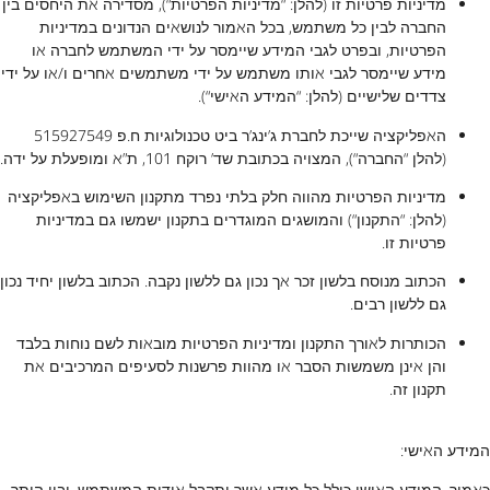
מדיניות פרטיות זו (להלן: “מדיניות הפרטיות“), מסדירה את היחסים בין
החברה לבין כל משתמש, בכל האמור לנושאים הנדונים במדיניות
הפרטיות, ובפרט לגבי המידע שיימסר על ידי המשתמש לחברה או
מידע שיימסר לגבי אותו משתמש על ידי משתמשים אחרים ו/או על ידי
צדדים שלישיים (להלן: “המידע האישי“).
האפליקציה שייכת לחברת ג’ינג’ר ביט טכנולוגיות ח.פ 515927549
(להלן “החברה“), המצויה בכתובת שד’ רוקח 101, ת”א ומופעלת על ידה.
מדיניות הפרטיות מהווה חלק בלתי נפרד מתקנון השימוש באפליקציה
(להלן: “התקנון“) והמושגים המוגדרים בתקנון ישמשו גם במדיניות
פרטיות זו.
הכתוב מנוסח בלשון זכר אך נכון גם ללשון נקבה. הכתוב בלשון יחיד נכון
גם ללשון רבים.
הכותרות לאורך התקנון ומדיניות הפרטיות מובאות לשם נוחות בלבד
והן אינן משמשות הסבר או מהוות פרשנות לסעיפים המרכיבים את
תקנון זה.
המידע האישי:
כאמור, המידע האישי כולל כל מידע אשר יתקבל אודות המשתמש, ובין היתר,