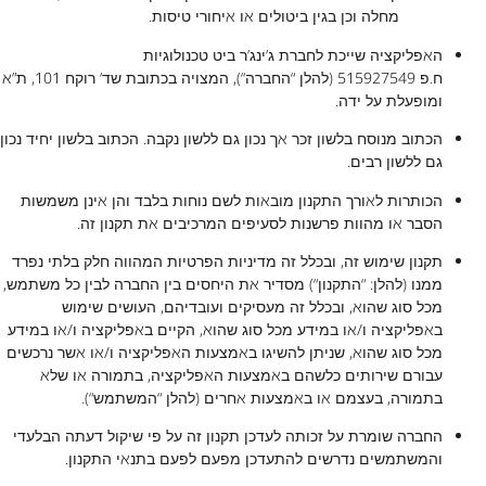
מחלה וכן בגין ביטולים או איחורי טיסות.
האפליקציה שייכת לחברת ג’ינג’ר ביט טכנולוגיות
ח.פ 515927549 (להלן “החברה“), המצויה בכתובת שד’ רוקח 101, ת”א
ומופעלת על ידה.
הכתוב מנוסח בלשון זכר אך נכון גם ללשון נקבה. הכתוב בלשון יחיד נכון
גם ללשון רבים.
הכותרות לאורך התקנון מובאות לשם נוחות בלבד והן אינן משמשות
הסבר או מהוות פרשנות לסעיפים המרכיבים את תקנון זה.
תקנון שימוש זה, ובכלל זה מדיניות הפרטיות המהווה חלק בלתי נפרד
ממנו (להלן: “התקנון“) מסדיר את היחסים בין החברה לבין כל משתמש,
מכל סוג שהוא, ובכלל זה מעסיקים ועובדיהם, העושים שימוש
באפליקציה ו/או במידע מכל סוג שהוא, הקיים באפליקציה ו/או במידע
מכל סוג שהוא, שניתן להשיגו באמצעות האפליקציה ו/או אשר נרכשים
עבורם שירותים כלשהם באמצעות האפליקציה, בתמורה או שלא
בתמורה, בעצמם או באמצעות אחרים (להלן “המשתמש“).
החברה שומרת על זכותה לעדכן תקנון זה על פי שיקול דעתה הבלעדי
והמשתמשים נדרשים להתעדכן מפעם לפעם בתנאי התקנון.