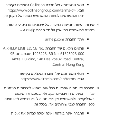
תנאי המשתמש של חברת Collinson נמצאים בקישור
הבא:
https://www.collinsongroup.com/terms-of-
use
והמפורטים לנוחות המשתמש בסופו של תקנון זה;
שירותי הגשת תביעות במקרה של עיכובים או ביטולי טיסות
ניתנים למשתמש במישרין על ידי חברת AirHelp –
אתר החברה:
airhelp.com
.
פרטים מלאים של החברה: AIRHELP LIMITED, CB No.
1926223, BR No. 61625023-000, שכתובתה 9B
Amtel Building, 148 Des Voeux Road Central,
Central, Hong Kong.
תנאי המשתמש של החברה נמצאים בקישור
הבא:
https://www.airhelp.com/en/terms
.
החברה לא תהיה אחראית בכל אופן שהוא לשירותים הניתנים
על ידי הספקים החיצוניים, עקב ו/או במסגרת השימוש
באפליקציה, ולמשתמש אין ולא תהיה לו כל דרישה ו/או טענה
כלפי החברה לגבי שירותים אלו. בכלל זה:
החברה אינה בודקת ואינה יכולה לבדוק את איכות